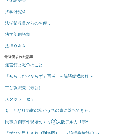
学術講演会
法学研究科
法学部教員からのお便り
法学部用語集
法律Ｑ＆Ａ
最近読まれた記事
無言館と戦争のこと
「知らしむべからず」再考 ～論語縦横談(1)～
主な就職先（最新）
スタッフ・ゼミ
Ｑ．となりの家の柿がうちの庭に落ちてきた。
民事判例事件現場めぐり③大阪アルカリ事件
「学びて思わざれば則ち罔し」 ～論語縦横談(3)～