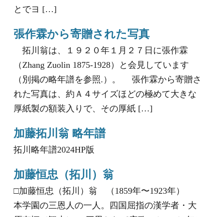
とでヨ […]
張作霖から寄贈された写真
拓川翁は、１９２０年１月２７日に張作霖
（Zhang Zuolin 1875-1928）と会見しています
（別掲の略年譜を参照.）。 張作霖から寄贈さ
れた写真は、約Ａ４サイズほどの極めて大きな
厚紙製の額装入りで、その厚紙 […]
加藤拓川翁 略年譜
拓川略年譜2024HP版
加藤恒忠（拓川）翁
□加藤恒忠（拓川）翁 （1859年〜1923年）
本学園の三恩人の一人。四国屈指の漢学者・大