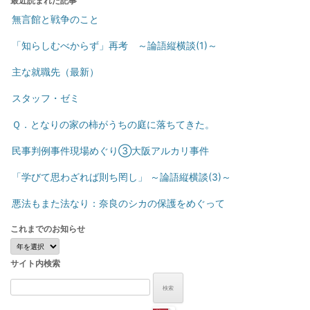
最近読まれた記事
無言館と戦争のこと
「知らしむべからず」再考 ～論語縦横談(1)～
主な就職先（最新）
スタッフ・ゼミ
Ｑ．となりの家の柿がうちの庭に落ちてきた。
民事判例事件現場めぐり③大阪アルカリ事件
「学びて思わざれば則ち罔し」 ～論語縦横談(3)～
悪法もまた法なり：奈良のシカの保護をめぐって
これまでのお知らせ
こ
れ
サイト内検索
ま
で
検
の
索:
お