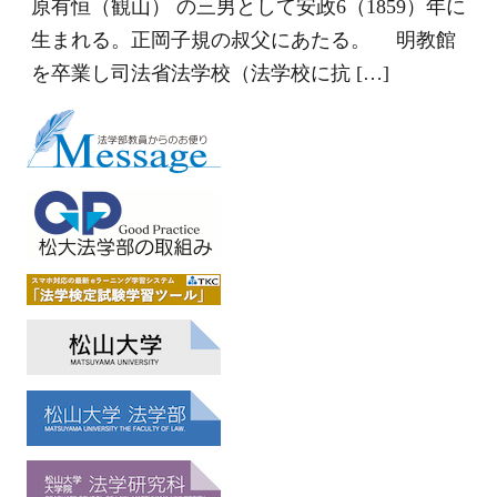
原有恒（観山） の三男として安政6（1859）年に
生まれる。正岡子規の叔父にあたる。 明教館
を卒業し司法省法学校（法学校に抗 […]