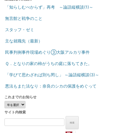
「知らしむべからず」再考 ～論語縦横談(1)～
無言館と戦争のこと
スタッフ・ゼミ
主な就職先（最新）
民事判例事件現場めぐり③大阪アルカリ事件
Ｑ．となりの家の柿がうちの庭に落ちてきた。
「学びて思わざれば則ち罔し」 ～論語縦横談(3)～
悪法もまた法なり：奈良のシカの保護をめぐって
これまでのお知らせ
こ
れ
サイト内検索
ま
で
検
の
索:
お