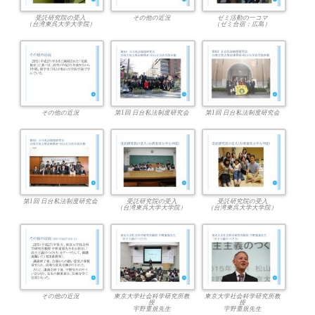
受託研究院の受入
その他の近況
ゼミ活動の一コマ
（台湾東呉大学大学院）
（ゼミ合宿：広島）
その他の近況
第1回 日台私法制度研究会
第1回 日台私法制度研究会
第1回 日台私法制度研究会
受託研究院の受入
受託研究院の受入
（台湾東呉大学大学院）
（台湾東呉大学大学院）
その他の近況
東京大学社会科学研究所教
東京大学社会科学研究所教
授
授
宇野重規先生
宇野重規先生