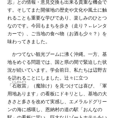
志」との情報・意見交換も出来る貴重な機会で
す。そしてまた開催地の歴史や文化や風土に触
れることも重要な学びであり、楽しみのひとつ
なのです。今回もまちを歩き（走り？←レンタ
カーで）、ご当地の食べ物（お酒も少々？）を
味わってきました。
かつてない観光ブームに沸く沖縄。一方、基
地をめぐる問題では、国と県の間で緊迫した状
況が続いています。学会前日、私たちは辺野古
を訪れることにしました。辻々に立つ
いしがんどう
「
石敢當
」（魔除け）を見つけては喜び、「軍
用地あります」の看板にドキリとし、基地の大
きさと多さを改めて実感し、エメラルドグリー
ンの海に感嘆し、恩納村の道の駅「おんなの
駅」の看板に笑い、巨大なリゾートホテルをい