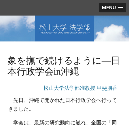
MENU
象を撫で続けるように―日
本行政学会in沖縄
松山大学法学部准教授 甲斐朋香
先日、沖縄で開かれた日本行政学会へ行って
きました。
学会は、最新の研究動向に触れ、全国の「同