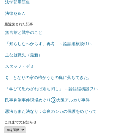
法学部用語集
法律Ｑ＆Ａ
最近読まれた記事
無言館と戦争のこと
「知らしむべからず」再考 ～論語縦横談(1)～
主な就職先（最新）
スタッフ・ゼミ
Ｑ．となりの家の柿がうちの庭に落ちてきた。
「学びて思わざれば則ち罔し」 ～論語縦横談(3)～
民事判例事件現場めぐり③大阪アルカリ事件
悪法もまた法なり：奈良のシカの保護をめぐって
これまでのお知らせ
こ