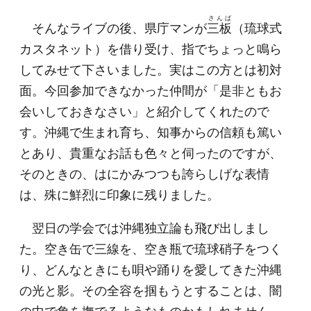
さんば
そんなライブの後、県庁マンが
三板
（琉球式
カスタネット）を借り受け、指でちょっと鳴ら
してみせて下さいました。実はこの方とは初対
面。今回参加できなかった仲間が「是非ともお
会いしておきなさい」と紹介してくれたので
す。沖縄で生まれ育ち、知事からの信頼も篤い
とあり、貴重なお話も色々と伺ったのですが、
そのときの、はにかみつつも誇らしげな表情
は、殊に鮮烈に印象に残りました。
翌日の学会では沖縄独立論も飛び出しまし
た。空き缶で三線を、空き瓶で琉球硝子をつく
り、どんなときにも唄や踊りを愛してきた沖縄
の光と影。その全容を掴もうとすることは、闇