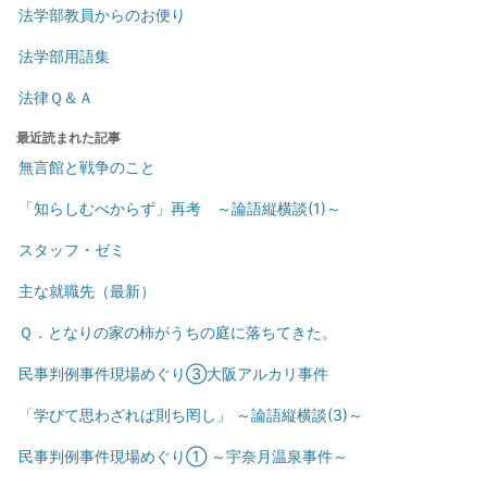
法学部教員からのお便り
法学部用語集
法律Ｑ＆Ａ
最近読まれた記事
無言館と戦争のこと
「知らしむべからず」再考 ～論語縦横談(1)～
スタッフ・ゼミ
主な就職先（最新）
Ｑ．となりの家の柿がうちの庭に落ちてきた。
民事判例事件現場めぐり③大阪アルカリ事件
「学びて思わざれば則ち罔し」 ～論語縦横談(3)～
民事判例事件現場めぐり① ～宇奈月温泉事件～