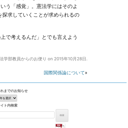
という「感覚」。憲法学にはそのよ
を探求していくことが求められるの
上で考えるんだ」とでも言えよう
法学部教員からのお便り
on
2015年10月28日
.
国際関係論について
»
これまでのお知らせ
こ
れ
サイト内検索
ま
で
検
の
:
お
知