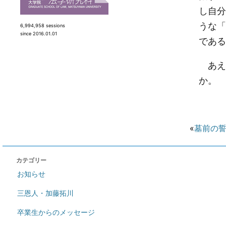
し自分
うな「
6,994,958 sessions
since 2016.01.01
である
あえ
か。
«
墓前の
カテゴリー
お知らせ
三恩人・加藤拓川
卒業生からのメッセージ