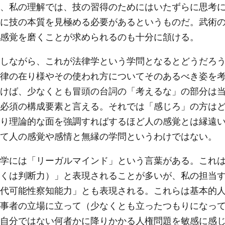
、私の理解では、技の習得のためにはいたずらに思考
に技の本質を見極める必要があるというものだ。武術
感覚を磨くことが求められるのも十分に頷ける。
しながら、これが法律学という学問となるとどうだろう
律の在り様やその使われ方についてそのあるべき姿を
けば、少なくとも冒頭の台詞の「考えるな」の部分は
必須の構成要素と言える。それでは「感じろ」の方は
り理論的な面を強調すればするほど人の感覚とは縁遠
て人の感覚や感情と無縁の学問というわけではない。
学には「リーガルマインド」という言葉がある。これは
くは判断力）」と表現されることが多いが、私の担当
代可能性察知能力」とも表現される。これらは基本的
事者の立場に立って（少なくとも立ったつもりになっ
自分ではない何者かに降りかかる人権問題を敏感に感