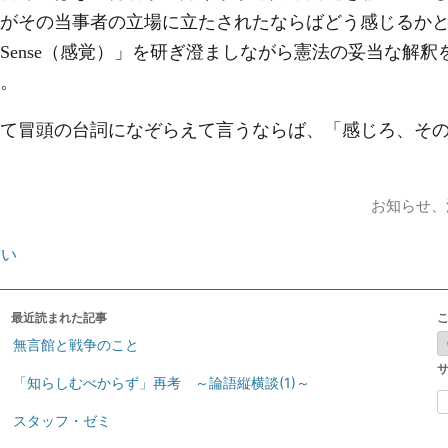
がその当事者の立場に立たされたならばどう感じるか
Sense
（感覚）」を研ぎ澄ましながら憲法の妥当な解釈
。
て冒頭の台詞になぞらえて言うならば、「感じろ、その
お知らせ
、
誓い
最近読まれた記事
無言館と戦争のこと
「知らしむべからず」再考 ～論語縦横談(1)～
索
スタッフ・ゼミ