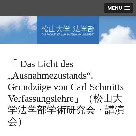
MENU
「 Das Licht des
„Ausnahmezustands“.
Grundzüge von Carl Schmitts
Verfassungslehre」（松山大
学法学部学術研究会・講演
会）