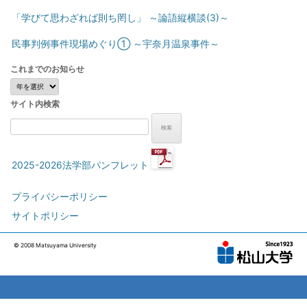
「学びて思わざれば則ち罔し」 ～論語縦横談(3)～
民事判例事件現場めぐり① ～宇奈月温泉事件～
これまでのお知らせ
こ
れ
サイト内検索
ま
で
検
の
索:
お
知
2025-2026法学部パンフレット
ら
せ
プライバシーポリシー
サイトポリシー
© 2008 Matsuyama University