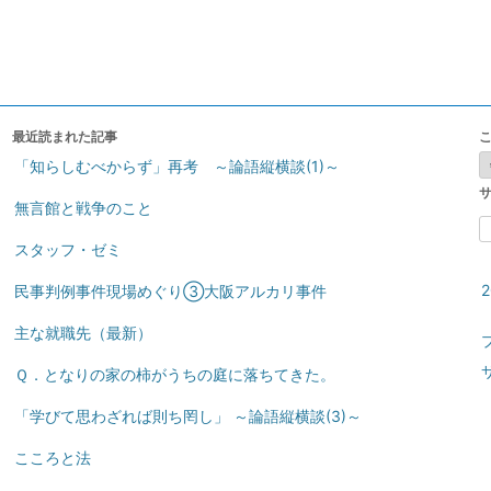
最近読まれた記事
「知らしむべからず」再考 ～論語縦横談(1)～
無言館と戦争のこと
索
スタッフ・ゼミ
民事判例事件現場めぐり③大阪アルカリ事件
主な就職先（最新）
Ｑ．となりの家の柿がうちの庭に落ちてきた。
「学びて思わざれば則ち罔し」 ～論語縦横談(3)～
こころと法