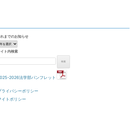
これまでのお知らせ
こ
れ
サイト内検索
ま
で
検
の
:
お
知
2025-2026法学部パンフレット
ら
せ
プライバシーポリシー
サイトポリシー