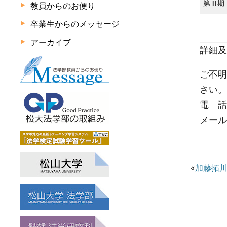
第Ⅲ期
教員からのお便り
卒業生からのメッセージ
アーカイブ
詳細及
ご不明
さい。
電 話 
メール m
«
加藤拓