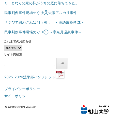
Ｑ．となりの家の柿がうちの庭に落ちてきた。
民事判例事件現場めぐり③大阪アルカリ事件
「学びて思わざれば則ち罔し」 ～論語縦横談(3)～
民事判例事件現場めぐり① ～宇奈月温泉事件～
これまでのお知らせ
こ
れ
サイト内検索
ま
で
検
の
索:
お
知
2025-2026法学部パンフレット
ら
せ
プライバシーポリシー
サイトポリシー
© 2008 Matsuyama University