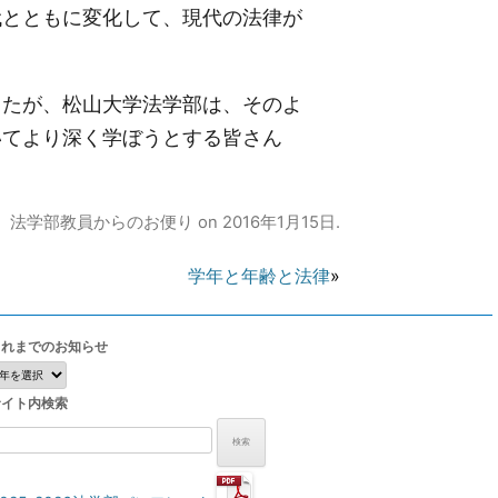
代とともに変化して、現代の法律が
たが、松山大学法学部は、そのよ
いてより深く学ぼうとする皆さん
、
法学部教員からのお便り
on
2016年1月15日
.
学年と年齢と法律
»
これまでのお知らせ
こ
れ
サイト内検索
ま
で
検
の
:
お
知