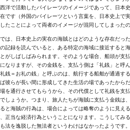
西洋で活動したパイレーツのイメージであって、日本
在です（外国のパイレーツという言葉を、日本史上で
したことによって両者のイメージが混同してしまった
では、日本史上の実在の海賊とはどのような存在だった
の記録を読んでいると、ある特定の海域に接近すると
とがしばしばみられます。そのような場合、船頭が支
になりますが、その金銭を、支払う側は「礼銭」と呼
礼銭＝お礼の銭」と呼ぶのは、航行する船舶が通過す
ば彼らが長い間に形成してきた生活の場であったから
場を通行させてもらうから、その代償として礼銭を支
でしょうか。つまり、旅人たちが海賊に支払う金銭は
ると海賊の行為は、場合によっては略奪のように見え
、正当な経済行為ということになります。こうしてみ
も法を逸脱した無法者というわけはなかったようです