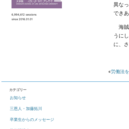
異なっ
できあ
6,994,612 sessions
since 2016.01.01
海賊
うにし
に、さ
«
労働法
カテゴリー
お知らせ
三恩人・加藤拓川
卒業生からのメッセージ