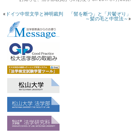
«
ドイツ中世文学と神明裁判
「髻を断つ」と「片鬢ぞり」
～髪の毛と中世法～
»