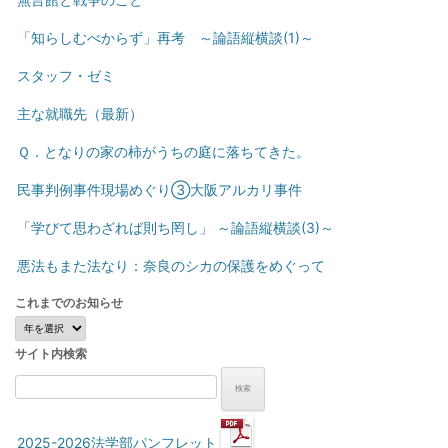
「知らしむべからず」再考 ～論語縦横談(1)～
スタッフ・ゼミ
主な就職先（最新）
Ｑ．となりの家の柿がうちの庭に落ちてきた。
民事判例事件現場めぐり③大阪アルカリ事件
「学びて思わざれば則ち罔し」 ～論語縦横談(3)～
悪法もまた法なり：奈良のシカの保護をめぐって
これまでのお知らせ
こ
れ
サイト内検索
ま
で
検
の
索:
お
知
2025-2026法学部パンフレット