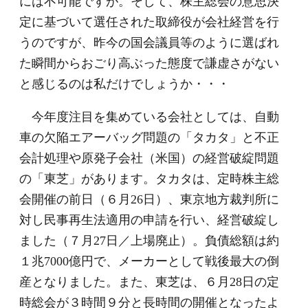
には不可能ですが。そして、株主総会の意思決
定に基づいて選任された取締役が会社経営を行
うのですが、昨今の国会議員等のように選ばれ
た瞬間からおごり高ぶった態度で謙虚さがない
と感じるのは私だけでしょうか・・・
今年度注目を集めている会社としては、自動
車の欠陥エアーバッグ問題の「タカタ」と不正
会計処理や原発子会社（米国）の経営破綻問題
の「東芝」があります。タカタは、定時株主総
会開催の前日（６月26日）、東京地方裁判所に
対し民事再生法適用の申請を行い、経営破綻し
ました（７月27日／上場廃止）。負債総額は約
１兆7000億円で、メーカーとして戦後最大の倒
産となりました。また、東芝は、６月28日の定
時総会が３時間９分と長時間の開催となったよ