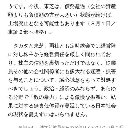
うです。今後、東芝は、債務超過（会社の資産
額よりも負債額の方が大きい）状態が続けば、
上場廃止となる可能性もあります（８月１日／
東証２部へ降格）。
タカタと東芝、両社とも定時総会では経営陣
に対し株主から経営責任を厳しく問われてお
り、株主の信頼を裏切っただけではなく、従業
員その他の会社関係者にも多大なる迷惑・損害
を与えことについて、誠心誠意をもって対処す
べきでしょう。政治・経済のみならず、あらゆ
る分野で「数の暴力」による傲慢な振舞い、結
果に対する無責任体質が蔓延している日本社会
の現状を憂えずにはいられません。
お知らせ
、
法学部教員からのお便り
on
2017年7月25日
.