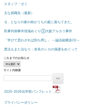
スタッフ・ゼミ
主な就職先（最新）
Ｑ．となりの家の柿がうちの庭に落ちてきた。
民事判例事件現場めぐり③大阪アルカリ事件
「学びて思わざれば則ち罔し」 ～論語縦横談(3)～
悪法もまた法なり：奈良のシカの保護をめぐって
これまでのお知らせ
こ
れ
サイト内検索
ま
で
検
の
索:
お
知
2025-2026法学部パンフレット
ら
せ
プライバシーポリシー