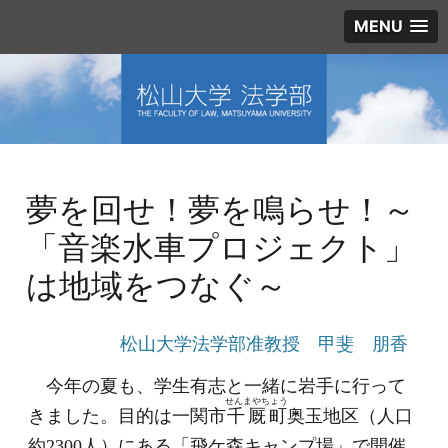
MENU
夢を回せ！夢を鳴らせ！～
「音楽水車プロジェクト」
は地域をつなぐ～
松山大学法学部准教授 甲斐 朋香
今年の夏も、学生有志と一緒に岩手に行って
せんまやちょう
きました。目的は一関市
千厩町
奥玉地区（人口
約2300人）にある「飛ケ森キャンプ場」で開催