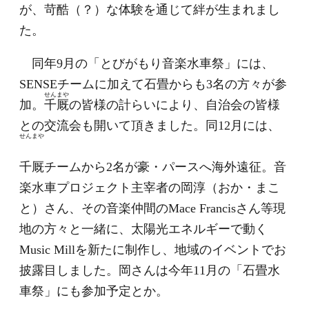
が、苛酷（？）な体験を通じて絆が生まれまし
た。
同年9月の「とびがもり音楽水車祭」には、
SENSEチームに加えて石畳からも3名の方々が参
せんまや
加。
千厩
の皆様の計らいにより、自治会の皆様
との交流会も開いて頂きました。同12月には、
せんまや
千厩
チームから2名が豪・パースへ海外遠征。音
楽水車プロジェクト主宰者の岡淳（おか・まこ
と）さん、その音楽仲間のMace Francisさん等現
地の方々と一緒に、太陽光エネルギーで動く
Music Millを新たに制作し、地域のイベントでお
披露目しました。岡さんは今年11月の「石畳水
車祭」にも参加予定とか。