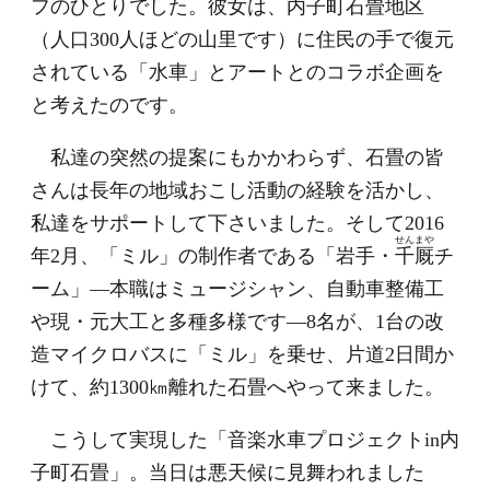
フのひとりでした。彼女は、内子町石畳地区
（人口300人ほどの山里です）に住民の手で復元
されている「水車」とアートとのコラボ企画を
と考えたのです。
私達の突然の提案にもかかわらず、石畳の皆
さんは長年の地域おこし活動の経験を活かし、
私達をサポートして下さいました。そして2016
せんまや
年2月、「ミル」の制作者である「岩手・
千厩
チ
ーム」―本職はミュージシャン、自動車整備工
や現・元大工と多種多様です―8名が、1台の改
造マイクロバスに「ミル」を乗せ、片道2日間か
けて、約1300㎞離れた石畳へやって来ました。
こうして実現した「音楽水車プロジェクトin内
子町石畳」。当日は悪天候に見舞われました