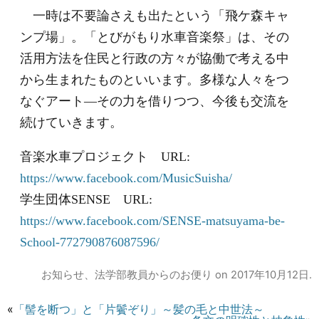
一時は不要論さえも出たという「飛ケ森キャ
ンプ場」。「とびがもり水車音楽祭」は、その
活用方法を住民と行政の方々が協働で考える中
から生まれたものといいます。多様な人々をつ
なぐアート―その力を借りつつ、今後も交流を
続けていきます。
音楽水車プロジェクト URL:
https://www.facebook.com/MusicSuisha/
学生団体SENSE URL:
https://www.facebook.com/SENSE-matsuyama-be-
School-772790876087596/
お知らせ
、
法学部教員からのお便り
on
2017年10月12日
.
«
「髻を断つ」と「片鬢ぞり」～髪の毛と中世法～