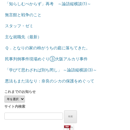
「知らしむべからず」再考 ～論語縦横談(1)～
無言館と戦争のこと
スタッフ・ゼミ
主な就職先（最新）
Ｑ．となりの家の柿がうちの庭に落ちてきた。
民事判例事件現場めぐり③大阪アルカリ事件
「学びて思わざれば則ち罔し」 ～論語縦横談(3)～
悪法もまた法なり：奈良のシカの保護をめぐって
これまでのお知らせ
こ
れ
サイト内検索
ま
で
検
の
索:
お
知