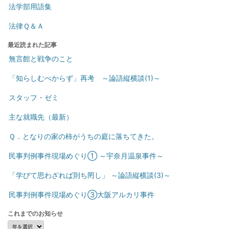
法学部用語集
法律Ｑ＆Ａ
最近読まれた記事
無言館と戦争のこと
「知らしむべからず」再考 ～論語縦横談(1)～
スタッフ・ゼミ
主な就職先（最新）
Ｑ．となりの家の柿がうちの庭に落ちてきた。
民事判例事件現場めぐり① ～宇奈月温泉事件～
「学びて思わざれば則ち罔し」 ～論語縦横談(3)～
民事判例事件現場めぐり③大阪アルカリ事件
これまでのお知らせ
こ