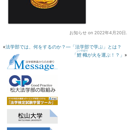
お知らせ
on
2022年4月20日
.
«
法学部では、何をするのか？―「法学部で学ぶ」とは？
こいのぼり
「
鯉幟
が火を運ぶ！？」
»