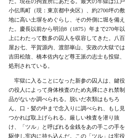
た。現在の拘置所にあたる。最大の牢獄は江戸
小伝馬町（現：東京都中央区）、約2700坪の敷
地に高い土塀をめぐらし、その外側に堀を備え
た。慶長以前から明治8（1875）年まで270年以
上にわたって数多の囚人を収容してきた。八百
屋お七、平賀源内、渡部崋山、安政の大獄では
吉田松陰、橋本佐内など尊王派の志士も投獄、
処刑されている。
牢獄に入ることになった新参の囚人は、鍵役
の役人によって身体検査のため丸裸にされ禁制
品がないか調べられる。脱いだ衣類はもちろ
ん、口・髪の中まで念入りに調べられ、もし見
つかれば取上げられる。厳しい検査を潜り抜
け、「ツル」と呼ばれる金銭をあの手この手を
駆使し牢内に持ち込んだ。この「ツル」は牢役