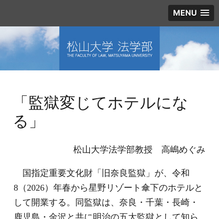
MENU
「監獄変じてホテルにな
る」
松山大学法学部教授 高嶋めぐみ
国指定重要文化財「旧奈良監獄」が、令和
8（2026）年春から星野リゾート傘下のホテルと
して開業する。同監獄は、奈良・千葉・長崎・
鹿児島・金沢と共に明治の五大監獄として知ら