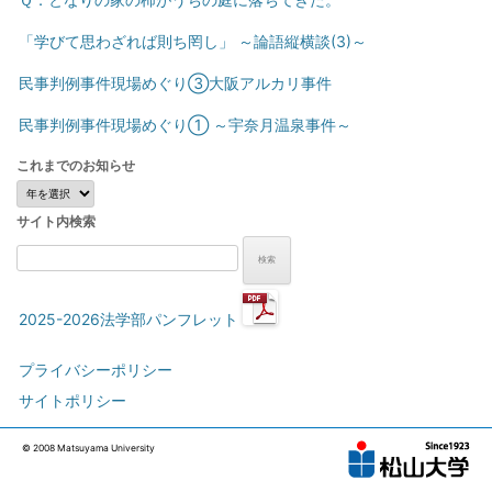
「学びて思わざれば則ち罔し」 ～論語縦横談(3)～
民事判例事件現場めぐり③大阪アルカリ事件
民事判例事件現場めぐり① ～宇奈月温泉事件～
これまでのお知らせ
こ
れ
サイト内検索
ま
で
検
の
索:
お
知
2025-2026法学部パンフレット
ら
せ
プライバシーポリシー
サイトポリシー
© 2008 Matsuyama University