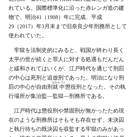
れている。国際標準化に沿った赤レンガ造の建
物で、明治41（1908）年に完成、平成
29（2017）年3月末まで旧奈良少年刑務所として
使われていた。
牢獄を法制史的にみると、戦国が終わり長く
太平の世が続くと罪人に対する処遇もだんだん
と緩和されてはいくが、江戸時代を通じて刑罰
の中心は死刑と追放刑であった。明治になり刑
なかんづく
罰の中心が自由刑
就中
懲役刑となった。その執
行場所が集治監―監獄―刑務所である。
江戸時代は懲役刑や禁固刑が無かったため現
在のような刑務所はそもそも存在せず、未決囚
と執行待ちの既決囚を収監する牢獄のみがあっ