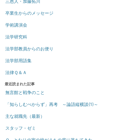
三恩人・加藤拓川
卒業生からのメッセージ
学術講演会
法学研究科
法学部教員からのお便り
法学部用語集
法律Ｑ＆Ａ
最近読まれた記事
無言館と戦争のこと
「知らしむべからず」再考 ～論語縦横談(1)～
主な就職先（最新）
スタッフ・ゼミ
Ｑ．となりの家の柿がうちの庭に落ちてきた。