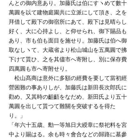
んとの御内意あり。加藤氏は伯にすヽめて數十
萬圓を以て建物庭園共に立派にして頂き、之を
拜借して殿下の御宿所にあて、殿下は見晴らし
好く、大に心持よし、と仰せられ、御下賜品も
あり、市も伯も面目を施せり。加藤氏は伯へ御
取なしヽて、大蔵省より松山城山を五萬圓で拂
下けて貰ひ、之を其儘市へ寄附し、別に保存費
四萬圓も市へ寄附せり。
松山髙商は意外に多額の經費を要して當初經
營困難の事ありしが、加藤氏は新田長次郎氏に
勸め、又其時の齟齬をなだめ、新田氏より五十
萬圓を出して貰つて難關を突破するを得た
り。」
「年六十五歳、勳一等旭日大綬章に祭祀料を宮
中より賜はる。余も時々會合などの歸路に墓參