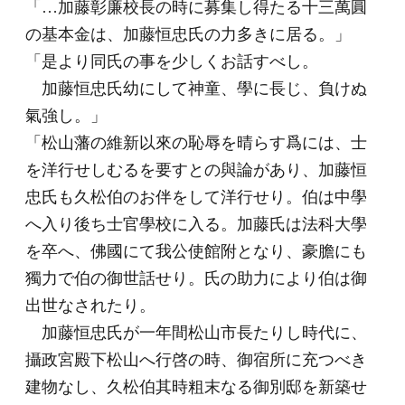
「…加藤彰廉校長の時に募集し得たる十三萬圓
の基本金は、加藤恒忠氏の力多きに居る。」
「是より同氏の事を少しくお話すべし。
加藤恒忠氏幼にして神童、學に長じ、負けぬ
氣強し。」
「松山藩の維新以來の恥辱を晴らす爲には、士
を洋行せしむるを要すとの與論があり、加藤恒
忠氏も久松伯のお伴をして洋行せり。伯は中學
へ入り後ち士官學校に入る。加藤氏は法科大學
を卒へ、佛國にて我公使館附となり、豪膽にも
獨力で伯の御世話せり。氏の助力により伯は御
出世なされたり。
加藤恒忠氏が一年間松山市長たりし時代に、
攝政宮殿下松山へ行啓の時、御宿所に充つべき
建物なし、久松伯其時粗末なる御別邸を新築せ