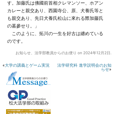
す。加藤氏は佛國前首相クレマンソー、ホアン
カレーと親交あり、西園寺公、原、犬養氏等と
も親交あり、先日犬養氏松山に來れる際加藤氏
の墓參せり。」
このように、拓川の一生を好古は纏めている
のです。
お知らせ
、
法学部教員からのお便り
on
2024年12月2日
.
«
大学の講義とゲーム実況
法学研究科 進学説明会のお知
らせ
»