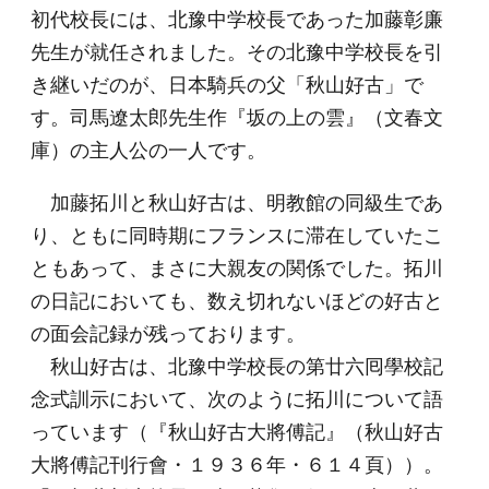
初代校長には、北豫中学校長であった加藤彰廉
先生が就任されました。その北豫中学校長を引
き継いだのが、日本騎兵の父「秋山好古」で
す。司馬遼太郎先生作『坂の上の雲』（文春文
庫）の主人公の一人です。
加藤拓川と秋山好古は、明教館の同級生であ
り、ともに同時期にフランスに滞在していたこ
ともあって、まさに大親友の関係でした。拓川
の日記においても、数え切れないほどの好古と
の面会記録が残っております。
秋山好古は、北豫中学校長の第廿六囘學校記
念式訓示において、次のように拓川について語
っています（『秋山好古大將傅記』（秋山好古
大將傅記刊行會・１９３６年・６１４頁））。