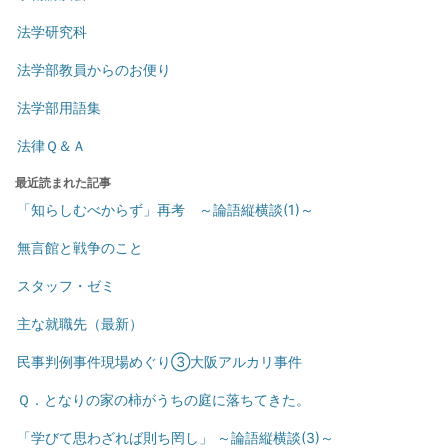
法学研究科
法学部教員からのお便り
法学部用語集
法律Ｑ＆Ａ
最近読まれた記事
「知らしむべからず」再考 ～論語縦横談(1)～
無言館と戦争のこと
スタッフ・ゼミ
主な就職先（最新）
民事判例事件現場めぐり③大阪アルカリ事件
Ｑ．となりの家の柿がうちの庭に落ちてきた。
「学びて思わざれば則ち罔し」 ～論語縦横談(3)～