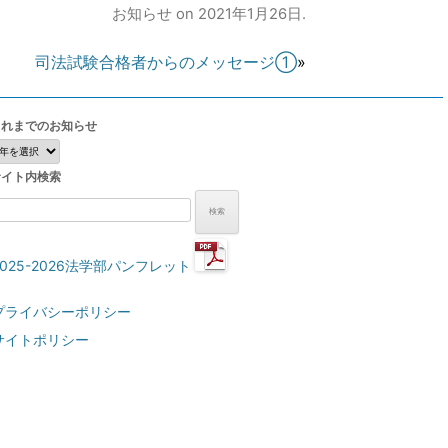
お知らせ
on
2021年1月26日
.
司法試験合格者からのメッセージ①
»
これまでのお知らせ
こ
れ
サイト内検索
ま
で
検
の
:
お
知
2025-2026法学部パンフレット
ら
せ
プライバシーポリシー
サイトポリシー