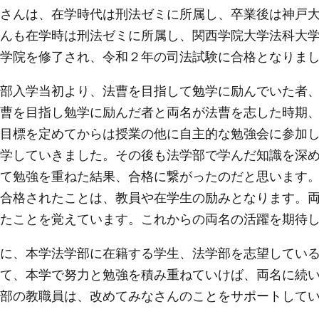
さんは、在学時代は刑法ゼミに所属し、卒業後は神戸大
んも在学時は刑法ゼミに所属し、関西学院大学法科大
学院を修了され、令和２年の司法試験に合格となりま
部入学当初より、法曹を目指して勉学に励んでいた者、
曹を目指し勉学に励んだ者と両名が法曹を志した時期
目標を定めてからは授業の他に自主的な勉強会に参加
学していきました。その後も法学部で学んだ知識を深
て勉強を重ねた結果、合格に繋がったのだと思います
合格されたことは、教員や在学生の励みとなります。
たことを覚えています。これからの両名の活躍を期待
に、本学法学部に在籍する学生、法学部を志望している
て、本学で努力と勉強を積み重ねていけば、両名に続
部の教職員は、改めてみなさんのことをサポートして