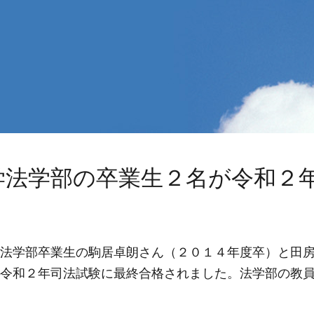
学法学部の卒業生２名が令和２
法学部卒業生の駒居卓朗さん（２０１４年度卒）と田房
令和２年司法試験に最終合格されました。法学部の教