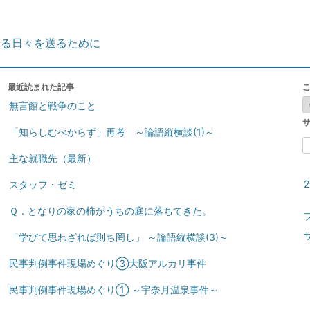
せる日々を送るために
最近読まれた記事
無言館と戦争のこと
「知らしむべからず」再考 ～論語縦横談(1)～
索
主な就職先（最新）
スタッフ・ゼミ
Ｑ．となりの家の柿がうちの庭に落ちてきた。
「学びて思わざれば則ち罔し」 ～論語縦横談(3)～
民事判例事件現場めぐり③大阪アルカリ事件
民事判例事件現場めぐり① ～宇奈月温泉事件～